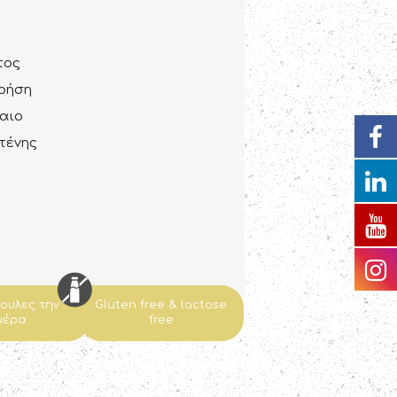
τος
χρήση
αιο
τένης
ψουλες την
Gluten free & lactose
μέρα
free