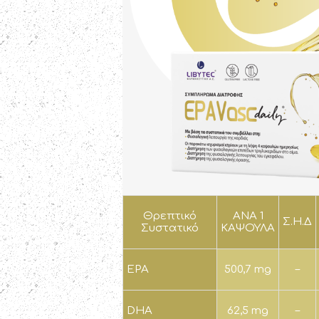
Θρεπτικό
ΑΝΑ 1
Σ.Η.Δ
Συστατικό
ΚΑΨΟΥΛΑ
EPA
500,7 mg
–
DHA
62,5 mg
–