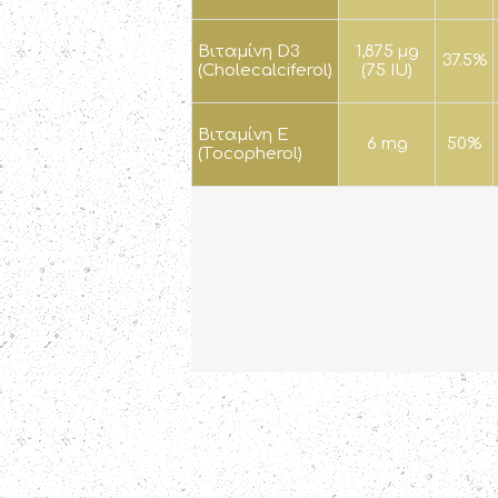
Βιταμίνη D3
1,875 μg
37.5%
(Cholecalciferol)
(75 IU)
Βιταμίνη Ε
6 mg
50%
(Τocopherol)