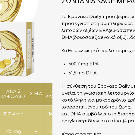
ΖΩΝΤΑΝΙΑ ΚΑΘΕ ΜΕΡΑ
Το
Epavasc Daily
προσφέρει μι
προσέγγιση στη συμπληρωματι
λιπαρών οξέων
EPA
(εικοσαπεν
DHA
(δοκοσαεξαενοϊκό οξύ), ιδ
Κάθε μαλακή κάψουλα περιέχει
500,7 mg EPA
61,5 mg DHA
Η σύνθεση του Epavasc Daily υ
ΑΝΑ 2
ΑΝΑ 3
ΑΝΑ 4
υγεία
, τη
γνωσιακή λειτουργία
Σ.Η.Δ
Σ.Η.Δ
Σ.Η.Δ
ΚΑΨΟΥΛΕΣ
ΚΑΨΟΥΛΕΣ
ΚΑΨΟΥΛΕΣ
κατάλληλη για μακροχρόνια χρ
ισορροπημένου τρόπου ζωής. Η
1001,4 mg
–
1502,1 mg
και DHA συμβάλλει στη
–
2002,8 mg
διατήρ
–
τριγλυκεριδίων
στο αίμα (4 μ
125 mg
–
187,5 mg
–
250 mg
–
Χαρακτηριστικά: